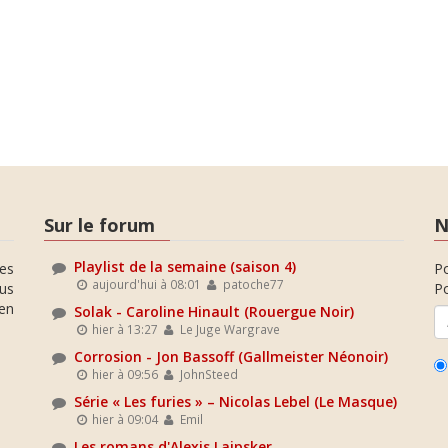
Sur le forum
N
Playlist de la semaine (saison 4)
es
P
aujourd'hui à 08:01
patoche77
ous
Po
en
Solak - Caroline Hinault (Rouergue Noir)
hier à 13:27
Le Juge Wargrave
Corrosion - Jon Bassoff (Gallmeister Néonoir)
hier à 09:56
JohnSteed
Série « Les furies » – Nicolas Lebel (Le Masque)
hier à 09:04
Emil
Les romans d'Alexis Laipsker