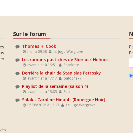
Sur le forum
N
Thomas H. Cook
es
P
hier à 09:58
Le Juge Wargrave
ous
Po
en
Les romans pastiches de Sherlock Holmes
avant hier à 19:51
Ssarlotte
Derrière la chair de Stanislas Petrosky
avant hier à 17:17
patoche77
Playlist de la semaine (saison 4)
avant hier à 13:03
Fab
Solak - Caroline Hinault (Rouergue Noir)
05/08/2026 à 13:27
Le Juge Wargrave
vés.