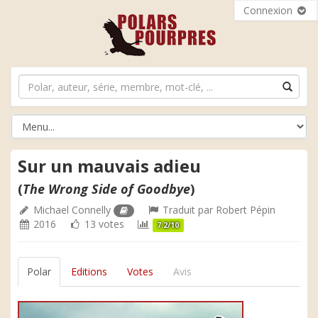
Connexion
Sur un mauvais adieu
(
The Wrong Side of Goodbye
)
Michael Connelly
Traduit par
Robert Pépin
2016
13 votes
7.2/10
Polar
Editions
Votes
Avis