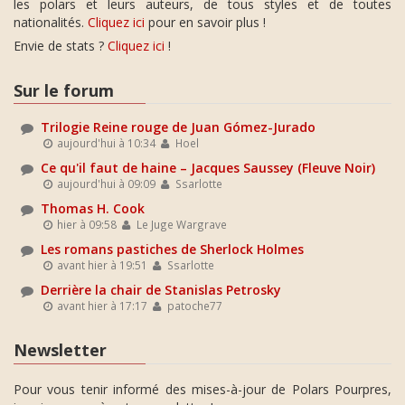
les polars et leurs auteurs, de tous styles et de toutes
nationalités.
Cliquez ici
pour en savoir plus !
Envie de stats ?
Cliquez ici
!
Sur le forum
Trilogie Reine rouge de Juan Gómez-Jurado
aujourd'hui à 10:34
Hoel
Ce qu'il faut de haine – Jacques Saussey (Fleuve Noir)
aujourd'hui à 09:09
Ssarlotte
Thomas H. Cook
hier à 09:58
Le Juge Wargrave
Les romans pastiches de Sherlock Holmes
avant hier à 19:51
Ssarlotte
Derrière la chair de Stanislas Petrosky
avant hier à 17:17
patoche77
Newsletter
Pour vous tenir informé des mises-à-jour de Polars Pourpres,