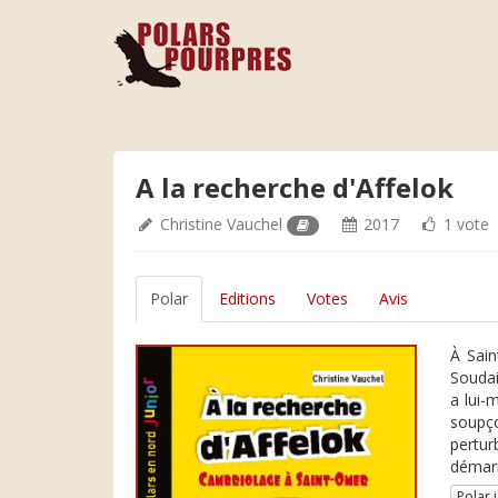
A la recherche d'Affelok
Christine Vauchel
2017
1 vote
Polar
Editions
Votes
Avis
À Sain
Soudai
a lui-
soupço
pertur
démarr
Polar 