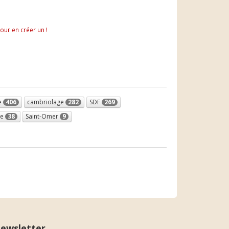
pour en créer un !
e
406
cambriolage
282
SDF
269
ne
38
Saint-Omer
9
ewsletter