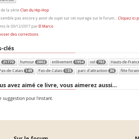
 de la série
Clan du Hip-Hop
e semble pas encore y avoir de sujet sur cet ouvrage sur le forum...
Cliquez ici 
is le 03/12/2017 par
El Marco
oser des corrections
-clés
e
21770
humour
2802
enlèvement
1954
vol
793
Hauts-de-Franc
Pas-de-Calais
149
Pas-de-Calais
135
parc d'attraction
86
fête forai
us avez aimé ce livre, vous aimerez aussi...
 suggestion pour l'instant.
Sur le forum
N