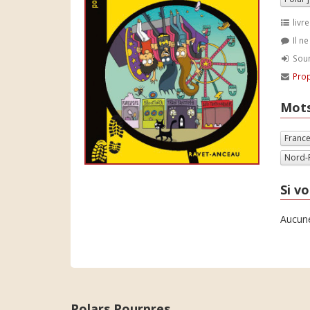
livre
Il n
Soum
Prop
Mots
Franc
Nord-
Si vo
Aucune
Polars Pourpres