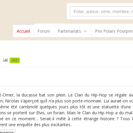
Accueil
Forum
Partenariats
Prix Polars Pourpre
7/10
t-Omer, la ducasse bat son plein. Le Clan du Hip-Hop se régale a
n, Nicolas s’aperçoit qu’il n’a plus son porte-monnaie. Lui aurait-on 
même été cambriolé quelques jours plus tôt et une statuette d’une v
ns se portent sur Elvis, un forain. Mais le Clan du Hip-Hop a du mal 
bé en ce moment… Serait-il mêlé à cette étrange histoire ? Tous 
ent une enquête des plus excitantes.
jeunesse