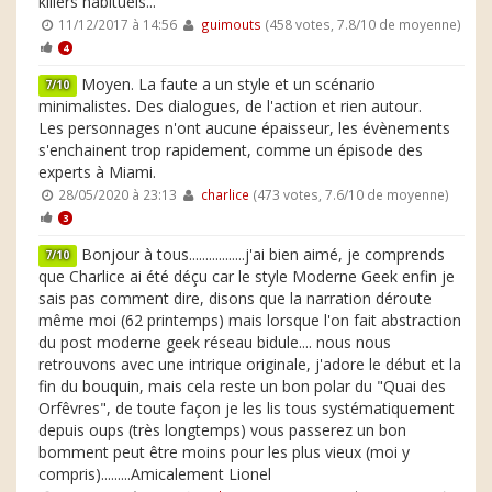
killers habituels...
11/12/2017 à 14:56
guimouts
(458 votes, 7.8/10 de moyenne)
4
Moyen. La faute a un style et un scénario
7/10
minimalistes. Des dialogues, de l'action et rien autour.
Les personnages n'ont aucune épaisseur, les évènements
s'enchainent trop rapidement, comme un épisode des
experts à Miami.
28/05/2020 à 23:13
charlice
(473 votes, 7.6/10 de moyenne)
3
Bonjour à tous.................j'ai bien aimé, je comprends
7/10
que Charlice ai été déçu car le style Moderne Geek enfin je
sais pas comment dire, disons que la narration déroute
même moi (62 printemps) mais lorsque l'on fait abstraction
du post moderne geek réseau bidule.... nous nous
retrouvons avec une intrique originale, j'adore le début et la
fin du bouquin, mais cela reste un bon polar du "Quai des
Orfêvres", de toute façon je les lis tous systématiquement
depuis oups (très longtemps) vous passerez un bon
bomment peut être moins pour les plus vieux (moi y
compris).........Amicalement Lionel