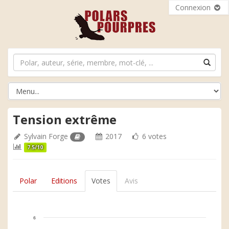
Connexion
Tension extrême
Sylvain Forge
2017
6 votes
7.5/10
Polar
Editions
Votes
Avis
6