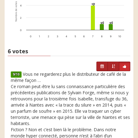
Nombre de votes
4
4
4
2
1
1
1
1
0
0
1
2
3
4
5
6
7
8
9
10
6 votes
Vous ne regarderez plus le distributeur de café de la
9/10
même façon …
Ce roman peut-être lu sans connaissance particulière des
précédentes publications de Sylvain Forge, même si nous y
retrouvons pour la troisième fois Isabelle, transfuge du 36,
arrivée à Nantes avec « la trace du silure » en 2014, puis «
un parfum de soufre » en 2015. Elle va traquer un cyber
terroriste, une menace qui pèse sur la ville de Nantes et ses
habitants.
Fiction ? Non et c’est bien là le problème. Dans notre
monde hyper connecté, personne n’est à l’abri d’un