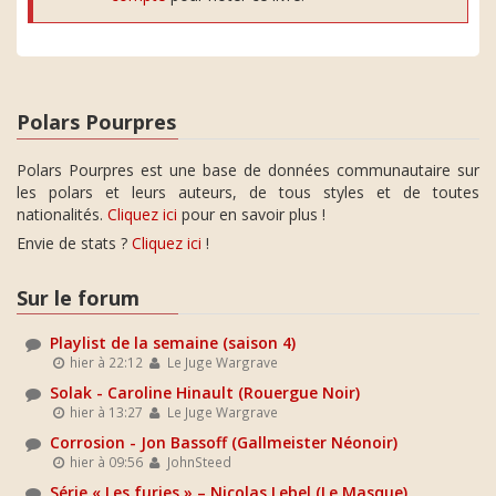
Polars Pourpres
Polars Pourpres est une base de données communautaire sur
les polars et leurs auteurs, de tous styles et de toutes
nationalités.
Cliquez ici
pour en savoir plus !
Envie de stats ?
Cliquez ici
!
Sur le forum
Playlist de la semaine (saison 4)
hier à 22:12
Le Juge Wargrave
Solak - Caroline Hinault (Rouergue Noir)
hier à 13:27
Le Juge Wargrave
Corrosion - Jon Bassoff (Gallmeister Néonoir)
hier à 09:56
JohnSteed
Série « Les furies » – Nicolas Lebel (Le Masque)