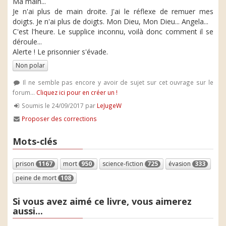
Ma main...
Je n'ai plus de main droite. J'ai le réflexe de remuer mes
doigts. Je n'ai plus de doigts. Mon Dieu, Mon Dieu... Angela...
C'est l'heure. Le supplice inconnu, voilà donc comment il se
déroule...
Alerte ! Le prisonnier s'évade.
Non polar
Il ne semble pas encore y avoir de sujet sur cet ouvrage sur le
forum...
Cliquez ici pour en créer un !
Soumis le 24/09/2017 par
LeJugeW
Proposer des corrections
Mots-clés
prison
1167
mort
950
science-fiction
725
évasion
333
peine de mort
108
Si vous avez aimé ce livre, vous aimerez
aussi...