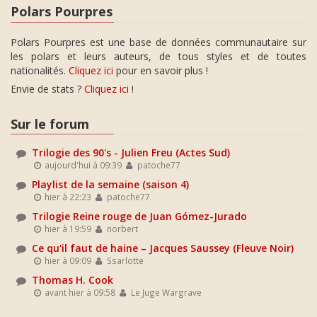
Polars Pourpres
Polars Pourpres est une base de données communautaire sur
les polars et leurs auteurs, de tous styles et de toutes
nationalités.
Cliquez ici
pour en savoir plus !
Envie de stats ?
Cliquez ici
!
Sur le forum
Trilogie des 90's - Julien Freu (Actes Sud)
aujourd'hui à 09:39
patoche77
Playlist de la semaine (saison 4)
hier à 22:23
patoche77
Trilogie Reine rouge de Juan Gómez-Jurado
hier à 19:59
norbert
Ce qu'il faut de haine – Jacques Saussey (Fleuve Noir)
hier à 09:09
Ssarlotte
Thomas H. Cook
avant hier à 09:58
Le Juge Wargrave