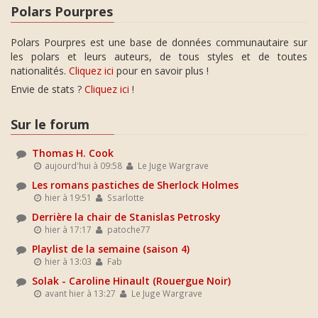
Polars Pourpres
Polars Pourpres est une base de données communautaire sur
les polars et leurs auteurs, de tous styles et de toutes
nationalités.
Cliquez ici
pour en savoir plus !
Envie de stats ?
Cliquez ici
!
Sur le forum
Thomas H. Cook
aujourd'hui à 09:58
Le Juge Wargrave
Les romans pastiches de Sherlock Holmes
hier à 19:51
Ssarlotte
Derrière la chair de Stanislas Petrosky
hier à 17:17
patoche77
Playlist de la semaine (saison 4)
hier à 13:03
Fab
Solak - Caroline Hinault (Rouergue Noir)
avant hier à 13:27
Le Juge Wargrave