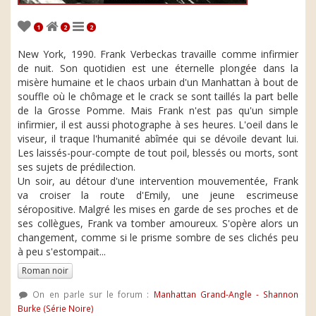
1
2
2
New York, 1990. Frank Verbeckas travaille comme infirmier
de nuit. Son quotidien est une éternelle plongée dans la
misère humaine et le chaos urbain d'un Manhattan à bout de
souffle où le chômage et le crack se sont taillés la part belle
de la Grosse Pomme. Mais Frank n'est pas qu'un simple
infirmier, il est aussi photographe à ses heures. L'oeil dans le
viseur, il traque l'humanité abîmée qui se dévoile devant lui.
Les laissés-pour-compte de tout poil, blessés ou morts, sont
ses sujets de prédilection.
Un soir, au détour d'une intervention mouvementée, Frank
va croiser la route d'Emily, une jeune escrimeuse
séropositive. Malgré les mises en garde de ses proches et de
ses collègues, Frank va tomber amoureux. S'opère alors un
changement, comme si le prisme sombre de ses clichés peu
à peu s'estompait...
Roman noir
On en parle sur le forum :
Manhattan Grand-Angle - Shannon
Burke (Série Noire)