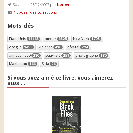
Soumis le 08/12/2007 par
Norbert
Proposer des corrections
Mots-clés
Etats-Unis
13665
amour
3525
New York
1795
drogue
1455
violence
496
hôpital
294
années 1990
280
pauvreté
251
photographe
180
Manhattan
166
Sida
26
Si vous avez aimé ce livre, vous aimerez
aussi...