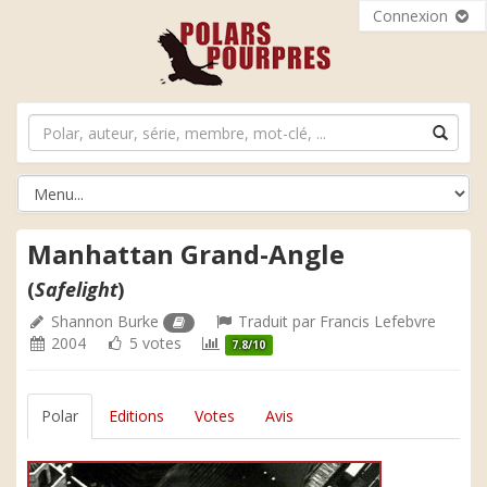
Connexion
Manhattan Grand-Angle
(
Safelight
)
Shannon Burke
Traduit par
Francis Lefebvre
2004
5 votes
7.8/10
Polar
Editions
Votes
Avis