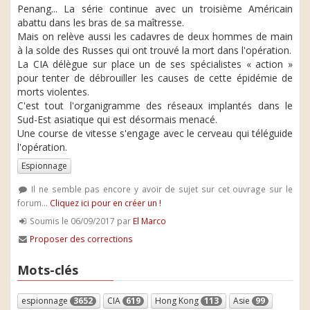
Penang... La série continue avec un troisième Américain
abattu dans les bras de sa maîtresse.
Mais on relève aussi les cadavres de deux hommes de main
à la solde des Russes qui ont trouvé la mort dans l'opération.
La CIA délègue sur place un de ses spécialistes « action »
pour tenter de débrouiller les causes de cette épidémie de
morts violentes.
C'est tout l'organigramme des réseaux implantés dans le
Sud-Est asiatique qui est désormais menacé.
Une course de vitesse s'engage avec le cerveau qui téléguide
l'opération.
Espionnage
Il ne semble pas encore y avoir de sujet sur cet ouvrage sur le
forum...
Cliquez ici pour en créer un !
Soumis le 06/09/2017 par
El Marco
Proposer des corrections
Mots-clés
espionnage
3652
CIA
619
Hong Kong
113
Asie
99