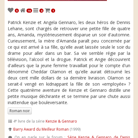
5
16
4
1
Patrick Kenzie et Angela Gennaro, les deux héros de Dennis
Lehane, sont chargés de retrouver une petite fille de quatre
ans, Amanda, mystérieusement disparue un soir d'automne.
Curieusement, la mère d'Amanda paraît peu concernée par
ce qui est arrivé à sa fille, qu'elle avait laissée seule le soir du
drame pour aller dans un bar. Sa vie semble régie par la
télévision, l'alcool et la drogue. Patrick et Angie découvrent
d'ailleurs que la jeune femme travaillait pour le compte d'un
dénommé Cheddar Olamon et qu'elle aurait détourné les
deux cent mille dollars de sa dernière livraison. Olamon se
serait-il vengé en kidnappant la fille de son «employée» ?
Cette quatrième aventure de Kenzie et Gennaro distille une
petite musique déchirante et se termine par une chute aussi
inattendue que bouleversante.
Roman noir
e
4
livre de la série
Kenzie & Gennaro
Barry Award du Meilleur Roman
(1999)
On en parle sur le forum :
Série Kenzie & Gennaro de Denis