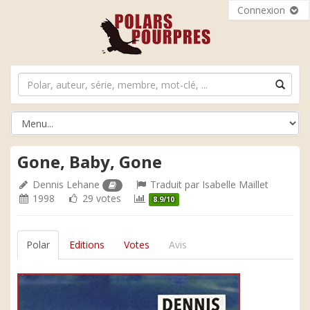
Connexion
Gone, Baby, Gone
Dennis Lehane
Traduit par
Isabelle Maillet
1998
29 votes
8.9/10
Polar
Editions
Votes
Avis