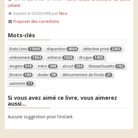
Lehane
Soumis le 02/02/2006 par
Nico
Proposer des corrections
Mots-clés
Etats-Unis
13665
disparition
4604
détective privé
2263
enlèvement
1954
enfance
1826
drogue
1455
énigme
518
mère
398
alcool
204
Massachusetts
192
Boston
186
dealer
98
détournement de fonds
21
automne
17
Si vous avez aimé ce livre, vous aimerez
aussi...
Aucune suggestion pour l'instant.