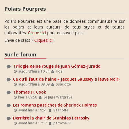
Polars Pourpres
Polars Pourpres est une base de données communautaire sur
les polars et leurs auteurs, de tous styles et de toutes
nationalités.
Cliquez ici
pour en savoir plus !
Envie de stats ?
Cliquez ici
!
Sur le forum
Trilogie Reine rouge de Juan Gómez-Jurado
aujourd'hui à 10:34
Hoel
Ce qu'il faut de haine – Jacques Saussey (Fleuve Noir)
aujourd'hui à 09:09
Ssarlotte
Thomas H. Cook
hier à 09:58
Le Juge Wargrave
Les romans pastiches de Sherlock Holmes
avant hier à 19:51
Ssarlotte
Derrière la chair de Stanislas Petrosky
avant hier à 17:17
patoche77