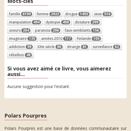
Mots-clés
famille
6199
femme
2922
drogue
1455
sexe
516
manipulation
494
dystopie
408
dictature
299
soeurs
264
paranoïa
206
faux-semblants
156
imaginaire
135
années 2010
117
Finlande
105
addiction
99
XXIe siècle
86
étrange
81
surveillance
62
rébellion
48
Si vous avez aimé ce livre, vous aimerez
aussi...
Aucune suggestion pour l'instant.
Polars Pourpres
Polars Pourpres est une base de données communautaire sur