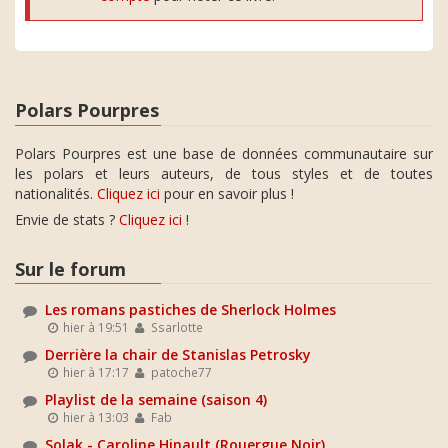
Polars Pourpres
Polars Pourpres est une base de données communautaire sur
les polars et leurs auteurs, de tous styles et de toutes
nationalités.
Cliquez ici
pour en savoir plus !
Envie de stats ?
Cliquez ici
!
Sur le forum
Les romans pastiches de Sherlock Holmes
hier à 19:51
Ssarlotte
Derrière la chair de Stanislas Petrosky
hier à 17:17
patoche77
Playlist de la semaine (saison 4)
hier à 13:03
Fab
Solak - Caroline Hinault (Rouergue Noir)