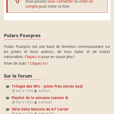
Vous pouvez
vous connecter
ou
créer un
compte
pour noter ce livre.
Polars Pourpres
Polars Pourpres est une base de données communautaire sur
les polars et leurs auteurs, de tous styles et de toutes
nationalités.
Cliquez ici
pour en savoir plus !
Envie de stats ?
Cliquez ici
!
Sur le forum
Trilogie des 90's - Julien Freu (Actes Sud)
hier à 19:59
norbert
Playlist de la semaine (saison 4)
hier à 16:53
Ironheart
Série Delia Mariola de A.F Carter
hier à 11:02
patoche77