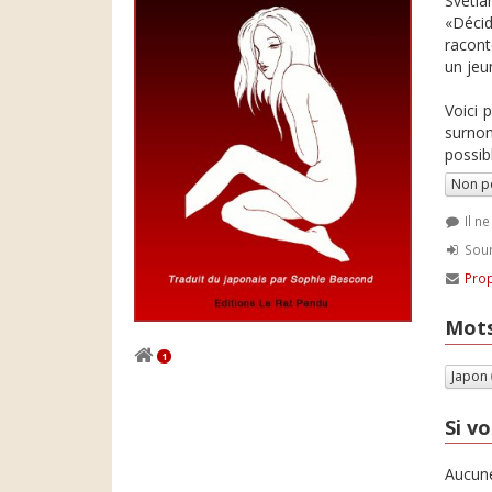
Svetla
«Décid
racont
un jeun
Voici 
surnom
possib
Non p
Il n
Soum
Prop
Mots
1
Japon
Si vo
Aucune