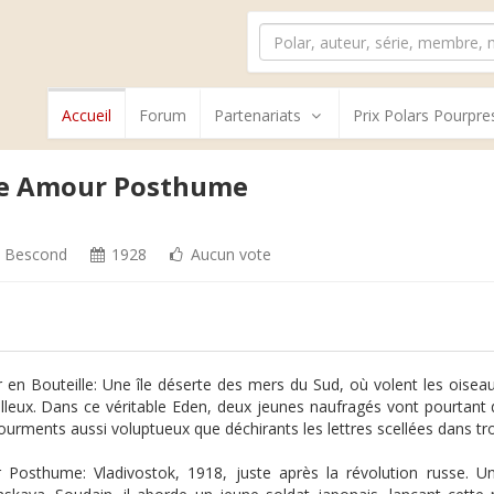
Accueil
Forum
Partenariats
Prix Polars Pourpre
 de Amour Posthume
e Bescond
1928
Aucun vote
r en Bouteille: Une île déserte des mers du Sud, où volent les oiseau
lleux. Dans ce véritable Eden, deux jeunes naufragés vont pourtant 
ourments aussi voluptueux que déchirants les lettres scellées dans trois
Posthume: Vladivostok, 1918, juste après la révolution russe. U