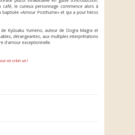
hrase plutôt inhabituelle en guise d'introduction:
un café, le curieux personnage commence alors à
il a baptisée «Amour Posthume» et qui a pour héros
ues de Kyûsaku Yumeno, auteur de Dogra Magra et
ables, dérangeantes, aux multiples interprétations
re d'amour exceptionnelle.
pour en créer un !