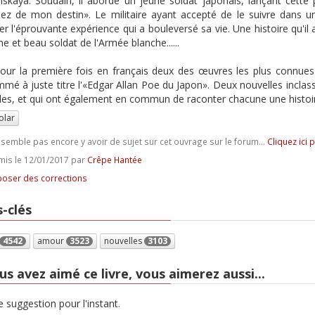
nskaya. Soudain, il aborde un jeune soldat japonais, lançant cette p
ez de mon destin». Le militaire ayant accepté de le suivre dans 
er l'éprouvante expérience qui a bouleversé sa vie. Une histoire qu'
e et beau soldat de l'Armée blanche......
pour la première fois en français deux des œuvres les plus conn
mé à juste titre l'«Edgar Allan Poe du Japon». Deux nouvelles inclass
les, et qui ont également en commun de raconter chacune une histoi
olar
e semble pas encore y avoir de sujet sur cet ouvrage sur le forum...
Cliquez ici 
is le 12/01/2017 par
Crêpe Hantée
oser des corrections
-clés
4542
amour
3523
nouvelles
3103
us avez aimé ce livre, vous aimerez aussi...
 suggestion pour l'instant.