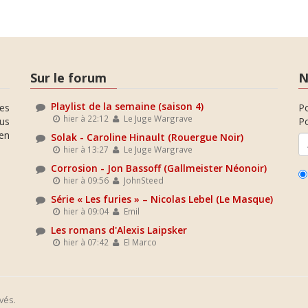
Sur le forum
N
Playlist de la semaine (saison 4)
es
P
hier à 22:12
Le Juge Wargrave
ous
Po
en
Solak - Caroline Hinault (Rouergue Noir)
hier à 13:27
Le Juge Wargrave
Corrosion - Jon Bassoff (Gallmeister Néonoir)
hier à 09:56
JohnSteed
Série « Les furies » – Nicolas Lebel (Le Masque)
hier à 09:04
Emil
Les romans d'Alexis Laipsker
hier à 07:42
El Marco
vés.