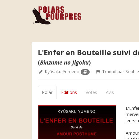
L'Enfer en Bouteille suivi
(
Binzume no Jigoku
)
Kyūsaku Yumeno
Traduit par
Sophi
Polar
Editions
Votes
Avis
L'Enfe
mervei
leurs t
Amour 