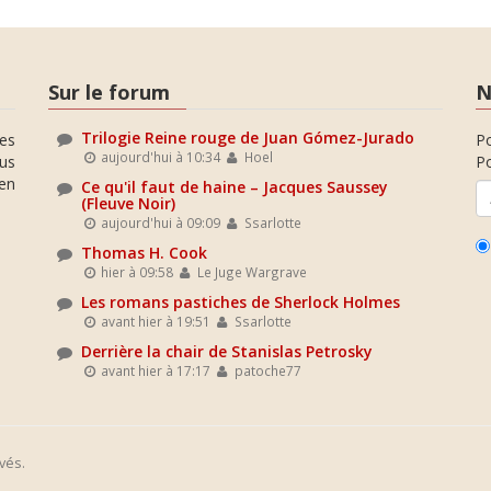
Sur le forum
N
Trilogie Reine rouge de Juan Gómez-Jurado
es
P
aujourd'hui à 10:34
Hoel
ous
Po
en
Ce qu'il faut de haine – Jacques Saussey
(Fleuve Noir)
aujourd'hui à 09:09
Ssarlotte
Thomas H. Cook
hier à 09:58
Le Juge Wargrave
Les romans pastiches de Sherlock Holmes
avant hier à 19:51
Ssarlotte
Derrière la chair de Stanislas Petrosky
avant hier à 17:17
patoche77
vés.