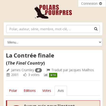
Connexion
La Contrée finale
(
The Final Country
)
James Crumley
Traduit par
Jacques Mailhos
2001
3 votes
8/10
Polar
Editions
Votes
Avis