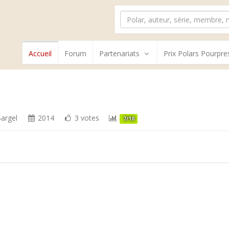
Accueil
Forum
Partenariats
Prix Polars Pourpre
Bargel
2014
3 votes
7/10