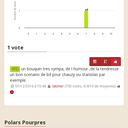
Nombre de votes
1
1
1
0
0
1
2
3
4
5
6
7
8
9
10
1 vote
un bouquin tres sympa, de l humour ,de la tendresse
7/10
un bon scenario de bd pour chauzy ou stanislas par
exemple.
07/12/2016 à 15:46
latimer
(705 votes, 6.9/10 de moyenne)
1
Polars Pourpres