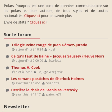
Polars Pourpres est une base de données communautaire sur
les polars et leurs auteurs, de tous styles et de toutes
nationalités.
Cliquez ici
pour en savoir plus !
Envie de stats ?
Cliquez ici
!
Sur le forum
Trilogie Reine rouge de Juan Gómez-Jurado
aujourd'hui à 10:34
Hoel
Ce qu'il faut de haine – Jacques Saussey (Fleuve Noir)
aujourd'hui à 09:09
Ssarlotte
Thomas H. Cook
hier à 09:58
Le Juge Wargrave
Les romans pastiches de Sherlock Holmes
avant hier à 19:51
Ssarlotte
Derrière la chair de Stanislas Petrosky
avant hier à 17:17
patoche77
Newsletter