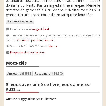
bataillon de suspects... Le tout dans le cache d'un somptueux
domaine du Kent... Pas un ingrédient ne manque. Même le
détective de génie est là. Car Beef peut rivaliser avec les plus
grands. Hercule Poirot Pfft... ! Il n'en fait qu'une bouchée !
Roman à suspense
livre de la série
Sergent Beef
Il ne semble pas encore y avoir de sujet sur cet ouvrage sur le
forum...
Cliquez ici pour en créer un !
Soumis le 15/06/2016 par
El Marco
Proposer des corrections
Mots-clés
Angleterre
3863
Royaume-Uni
3746
Si vous avez aimé ce livre, vous aimerez
aussi...
Aucune suggestion pour l'instant.