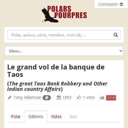
Connexion
Le grand vol de la banque de
Taos
(
The great Taos Bank Robbery and Other
Indian country Affairs
)
Tony Hillerman
1993
1 vote
1/10
Polar
Editions
Votes
Avis