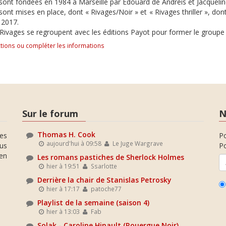
 sont fondées en 1984 à Marseille par Édouard de Andréis et Jacqueli
 sont mises en place, dont « Rivages/Noir » et « Rivages thriller », don
 2017.
 Rivages se regroupent avec les éditions Payot pour former le groupe 
tions ou compléter les informations
Sur le forum
N
Thomas H. Cook
es
P
aujourd'hui à 09:58
Le Juge Wargrave
ous
Po
en
Les romans pastiches de Sherlock Holmes
hier à 19:51
Ssarlotte
Derrière la chair de Stanislas Petrosky
hier à 17:17
patoche77
Playlist de la semaine (saison 4)
hier à 13:03
Fab
Solak - Caroline Hinault (Rouergue Noir)