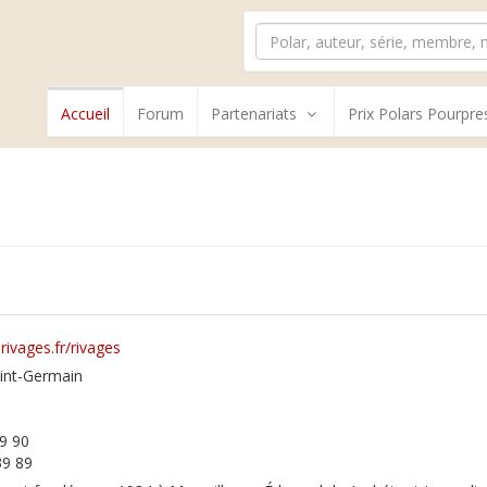
Accueil
Forum
Partenariats
Prix Polars Pourpre
rivages.fr/rivages
int-Germain
39 90
39 89