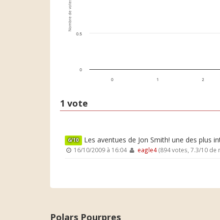
Nombre de votes
0.5
0
0
1
2
1 vote
Les aventues de Jon Smith! une des plus inte
6/10
16/10/2009 à 16:04
eagle4
(894 votes, 7.3/10 de
Polars Pourpres