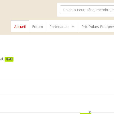
Accueil
Forum
Partenariats
Prix Polars Pourpre
6/10
1
1