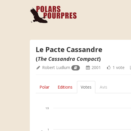
Le Pacte Cassandre
(
The Cassandra Compact
)
Robert Ludlum
2001
1 vote
Polar
Editions
Votes
Avis
1.5
1