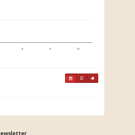
8
9
10
ewsletter