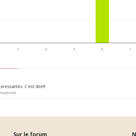
3
4
5
6
7
ressantes. C'est dire!!!
 moyenne)
Sur le forum
N