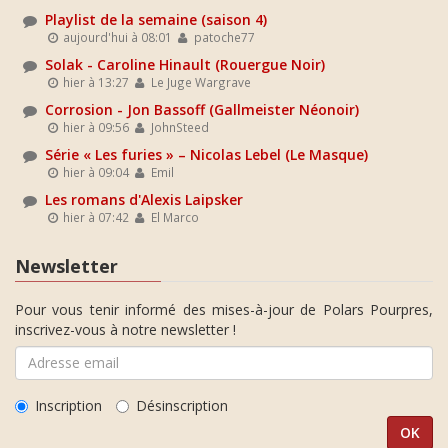
Playlist de la semaine (saison 4)
aujourd'hui à 08:01
patoche77
Solak - Caroline Hinault (Rouergue Noir)
hier à 13:27
Le Juge Wargrave
Corrosion - Jon Bassoff (Gallmeister Néonoir)
hier à 09:56
JohnSteed
Série « Les furies » – Nicolas Lebel (Le Masque)
hier à 09:04
Emil
Les romans d'Alexis Laipsker
hier à 07:42
El Marco
Newsletter
Pour vous tenir informé des mises-à-jour de Polars Pourpres,
inscrivez-vous à notre newsletter !
Inscription
Désinscription