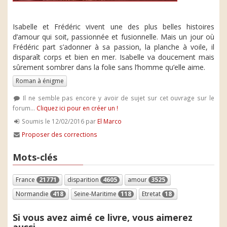
Isabelle et Frédéric vivent une des plus belles histoires
d’amour qui soit, passionnée et fusionnelle. Mais un jour où
Frédéric part s’adonner à sa passion, la planche à voile, il
disparaît corps et bien en mer. Isabelle va doucement mais
sûrement sombrer dans la folie sans l’homme qu’elle aime.
Roman à énigme
Il ne semble pas encore y avoir de sujet sur cet ouvrage sur le
forum...
Cliquez ici pour en créer un !
Soumis le 12/02/2016 par
El Marco
Proposer des corrections
Mots-clés
France
21771
disparition
4605
amour
3525
Normandie
418
Seine-Maritime
118
Etretat
18
Si vous avez aimé ce livre, vous aimerez
aussi...