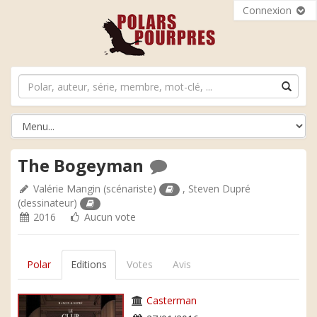
Connexion
The Bogeyman
Valérie Mangin
(scénariste)
,
Steven Dupré
(dessinateur)
2016
Aucun vote
Polar
Editions
Votes
Avis
Casterman