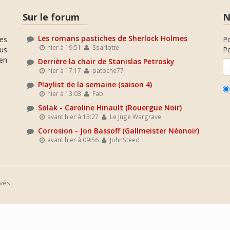
Sur le forum
N
Les romans pastiches de Sherlock Holmes
es
P
hier à 19:51
Ssarlotte
ous
Po
en
Derrière la chair de Stanislas Petrosky
hier à 17:17
patoche77
Playlist de la semaine (saison 4)
hier à 13:03
Fab
Solak - Caroline Hinault (Rouergue Noir)
avant hier à 13:27
Le Juge Wargrave
Corrosion - Jon Bassoff (Gallmeister Néonoir)
avant hier à 09:56
JohnSteed
vés.