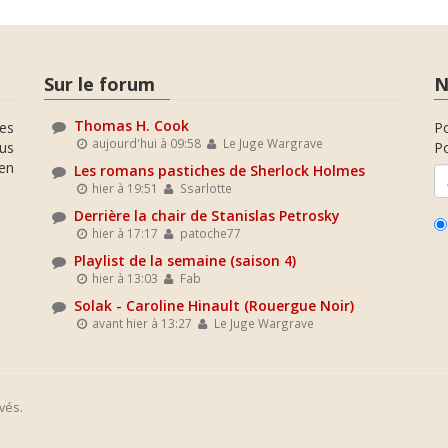
Sur le forum
N
Thomas H. Cook
es
P
aujourd'hui à 09:58
Le Juge Wargrave
ous
Po
en
Les romans pastiches de Sherlock Holmes
hier à 19:51
Ssarlotte
Derrière la chair de Stanislas Petrosky
hier à 17:17
patoche77
Playlist de la semaine (saison 4)
hier à 13:03
Fab
Solak - Caroline Hinault (Rouergue Noir)
avant hier à 13:27
Le Juge Wargrave
vés.