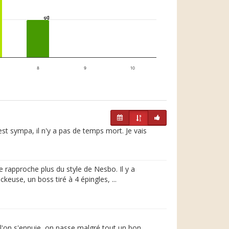
1
1
8
9
10
st sympa, il n'y a pas de temps mort. Je vais
e rapproche plus du style de Nesbo. Il y a
keuse, un boss tiré à 4 épingles, ...
 l'on s'ennuie, on passe malgré tout un bon