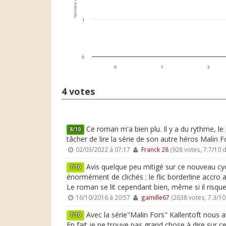
Nombre de votes
1
0
0
1
2
4 votes
Ce roman m'a bien plu. Il y a du rythme, le
8/10
tâcher de lire la série de son autre héros Malin F
02/03/2022 à 07:17
Franck 28
(928 votes, 7.7/10
Avis quelque peu mitigé sur ce nouveau cycle
7/10
énormément de clichés : le flic borderline accro a
Le roman se lit cependant bien, même si il risqu
16/10/2016 à 20:57
gamille67
(2638 votes, 7.3/1
Avec la série"Malin Fors" Kallentoft nous av
7/10
En fait je ne trouve pas grand chose à dire sur c