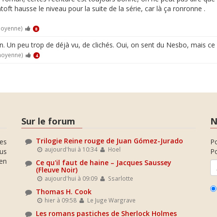
oft hausse le niveau pour la suite de la série, car là ça ronronne .
moyenne)
8
n. Un peu trop de déjà vu, de clichés. Oui, on sent du Nesbo, mais ce
moyenne)
4
Sur le forum
N
Trilogie Reine rouge de Juan Gómez-Jurado
es
P
aujourd'hui à 10:34
Hoel
ous
Po
en
Ce qu'il faut de haine – Jacques Saussey
(Fleuve Noir)
aujourd'hui à 09:09
Ssarlotte
Thomas H. Cook
hier à 09:58
Le Juge Wargrave
Les romans pastiches de Sherlock Holmes