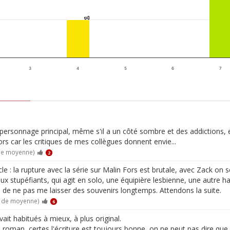
1
1
3
4
5
6
7
 personnage principal, même s'il a un côté sombre et des addictions, e
ors car les critiques de mes collègues donnent envie...
 de moyenne)
2
 : la rupture avec la série sur Malin Fors est brutale, avec Zack on s
ux stupéfiants, qui agit en solo, une équipière lesbienne, une autre hac
e de ne pas me laisser des souvenirs longtemps. Attendons la suite.
0 de moyenne)
6
ait habitués à mieux, à plus original.
e roman, certes l'écriture est toujours bonne, on ne peut pas dire que