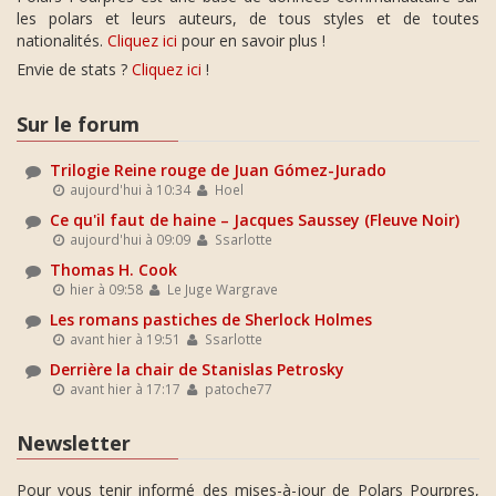
les polars et leurs auteurs, de tous styles et de toutes
nationalités.
Cliquez ici
pour en savoir plus !
Envie de stats ?
Cliquez ici
!
Sur le forum
Trilogie Reine rouge de Juan Gómez-Jurado
aujourd'hui à 10:34
Hoel
Ce qu'il faut de haine – Jacques Saussey (Fleuve Noir)
aujourd'hui à 09:09
Ssarlotte
Thomas H. Cook
hier à 09:58
Le Juge Wargrave
Les romans pastiches de Sherlock Holmes
avant hier à 19:51
Ssarlotte
Derrière la chair de Stanislas Petrosky
avant hier à 17:17
patoche77
Newsletter
Pour vous tenir informé des mises-à-jour de Polars Pourpres,