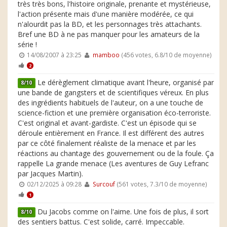
très très bons, l'histoire originale, prenante et mystérieuse,
l'action présente mais d'une manière modérée, ce qui
n'alourdit pas la BD, et les personnages très attachants.
Bref une BD à ne pas manquer pour les amateurs de la
série !
14/08/2007 à 23:25
mamboo
(456 votes, 6.8/10 de moyenne)
2
Le dérèglement climatique avant l'heure, organisé par
8/10
une bande de gangsters et de scientifiques véreux. En plus
des ingrédients habituels de l'auteur, on a une touche de
science-fiction et une première organisation éco-terroriste.
C'est original et avant-gardiste. C'est un épisode qui se
déroule entièrement en France. Il est différent des autres
par ce côté finalement réaliste de la menace et par les
réactions au chantage des gouvernement ou de la foule. Ça
rappelle La grande menace (Les aventures de Guy Lefranc
par Jacques Martin).
02/12/2025 à 09:28
Surcouf
(561 votes, 7.3/10 de moyenne)
1
Du Jacobs comme on l'aime. Une fois de plus, il sort
8/10
des sentiers battus. C'est solide, carré. Impeccable.