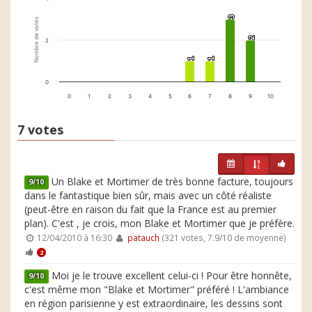
3
3
Nombre de votes
2
2
2
1
1
1
1
0
0
1
2
3
4
5
6
7
8
9
10
7 votes
Un Blake et Mortimer de très bonne facture, toujours
9/10
dans le fantastique bien sûr, mais avec un côté réaliste
(peut-être en raison du fait que la France est au premier
plan). C'est , je crois, mon Blake et Mortimer que je préfère.
12/04/2010 à 16:30
patauch
(321 votes, 7.9/10 de moyenne)
2
Moi je le trouve excellent celui-ci ! Pour être honnête,
9/10
c'est même mon "Blake et Mortimer" préféré ! L'ambiance
en région parisienne y est extraordinaire, les dessins sont