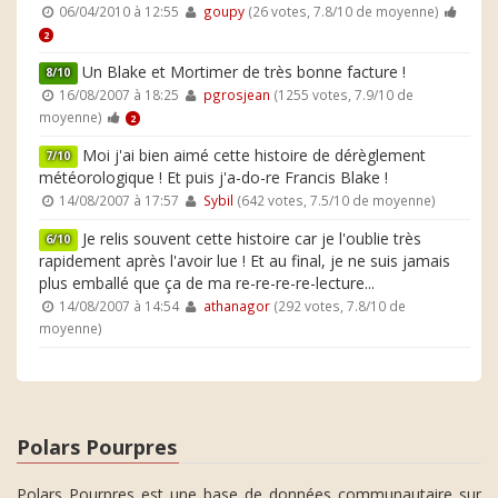
06/04/2010 à 12:55
goupy
(26 votes, 7.8/10 de moyenne)
2
Un Blake et Mortimer de très bonne facture !
8/10
16/08/2007 à 18:25
pgrosjean
(1255 votes, 7.9/10 de
moyenne)
2
Moi j'ai bien aimé cette histoire de dérèglement
7/10
météorologique ! Et puis j'a-do-re Francis Blake !
14/08/2007 à 17:57
Sybil
(642 votes, 7.5/10 de moyenne)
Je relis souvent cette histoire car je l'oublie très
6/10
rapidement après l'avoir lue ! Et au final, je ne suis jamais
plus emballé que ça de ma re-re-re-re-lecture...
14/08/2007 à 14:54
athanagor
(292 votes, 7.8/10 de
moyenne)
Polars Pourpres
Polars Pourpres est une base de données communautaire sur