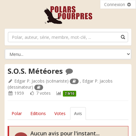
Connexion
S.O.S. Météores
Edgar P. Jacobs
(scénariste)
,
Edgar P. Jacobs
(dessinateur)
1959
7 votes
7.9/10
Polar
Editions
Votes
Avis
Aucun avis pour l'instant...