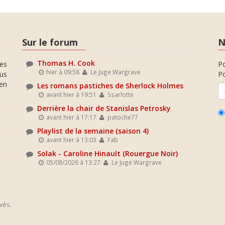
Sur le forum
N
Thomas H. Cook
es
P
hier à 09:58
Le Juge Wargrave
ous
Po
en
Les romans pastiches de Sherlock Holmes
avant hier à 19:51
Ssarlotte
Derrière la chair de Stanislas Petrosky
avant hier à 17:17
patoche77
Playlist de la semaine (saison 4)
avant hier à 13:03
Fab
Solak - Caroline Hinault (Rouergue Noir)
05/08/2026 à 13:27
Le Juge Wargrave
vés.