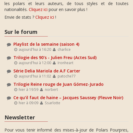
les polars et leurs auteurs, de tous styles et de toutes
nationalités.
Cliquez ici
pour en savoir plus !
Envie de stats ?
Cliquez ici
!
Sur le forum
Playlist de la semaine (saison 4)
aujourd'hui à 16:20
charlice
Trilogie des 90's - Julien Freu (Actes Sud)
aujourd'hui à 12:00
Ironheart
Série Delia Mariola de A.F Carter
aujourd'hui à 11:02
patoche77
Trilogie Reine rouge de Juan Gómez-Jurado
hier à 19:59
norbert
Ce qu'il faut de haine – Jacques Saussey (Fleuve Noir)
hier à 09:09
Ssarlotte
Newsletter
Pour vous tenir informé des mises-à-jour de Polars Pourpres,