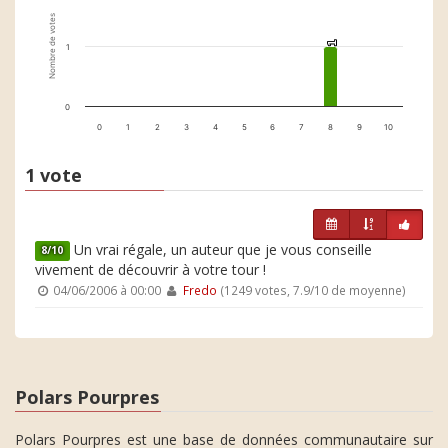
Nombre de votes
1
1
1
0
0
1
2
3
4
5
6
7
8
9
10
1 vote
Un vrai régale, un auteur que je vous conseille
8/10
vivement de découvrir à votre tour !
04/06/2006 à 00:00
Fredo
(1249 votes, 7.9/10 de moyenne)
Polars Pourpres
Polars Pourpres est une base de données communautaire sur