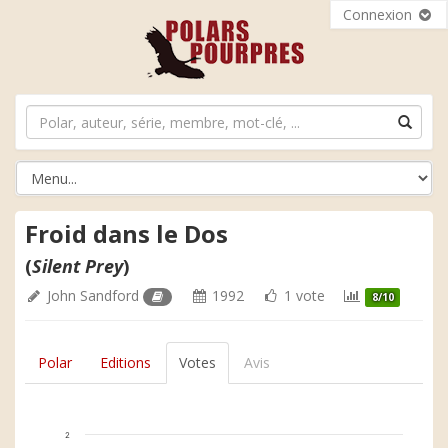
Connexion
Froid dans le Dos
(
Silent Prey
)
John Sandford
1992
1 vote
8/10
Polar
Editions
Votes
Avis
2