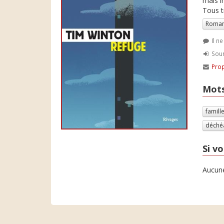
mais i
Tous t
Roman
Il n
Soum
Prop
Mots
famill
déché
Si vo
Aucune