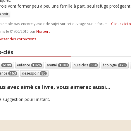
nquiet.
rois vont former peu à peu une famille à part, seul refuge protégeant
 noir
e semble pas encore y avoir de sujet sur cet ouvrage sur le forum...
Cliquez ici 
is le 01/06/2015 par
Norbert
oser des corrections
-clés
e
6199
enfance
1826
amitié
1340
huis clos
654
écologie
476
ance
163
désespoir
80
us avez aimé ce livre, vous aimerez aussi...
 suggestion pour l'instant.