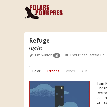
Refuge
(
Eyrie
)
Tim Winton
Traduit par
Laetitia De
Polar
Editions
Votes
Avis
Tom Ke
Il ne r
Recroq
sommeil
Le has