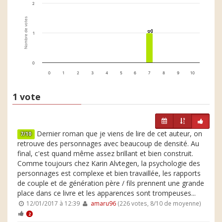
2
Nombre de votes
1
1
1
0
0
1
2
3
4
5
6
7
8
9
10
1 vote
Dernier roman que je viens de lire de cet auteur, on
7/10
retrouve des personnages avec beaucoup de densité. Au
final, c'est quand même assez brillant et bien construit.
Comme toujours chez Karin Alvtegen, la psychologie des
personnages est complexe et bien travaillée, les rapports
de couple et de génération père / fils prennent une grande
place dans ce livre et les apparences sont trompeuses...
12/01/2017 à 12:39
amaru96
(226 votes, 8/10 de moyenne)
2