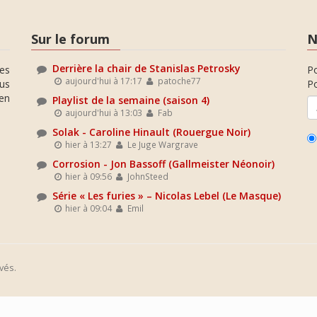
Sur le forum
N
Derrière la chair de Stanislas Petrosky
es
P
aujourd'hui à 17:17
patoche77
ous
Po
en
Playlist de la semaine (saison 4)
aujourd'hui à 13:03
Fab
Solak - Caroline Hinault (Rouergue Noir)
hier à 13:27
Le Juge Wargrave
Corrosion - Jon Bassoff (Gallmeister Néonoir)
hier à 09:56
JohnSteed
Série « Les furies » – Nicolas Lebel (Le Masque)
hier à 09:04
Emil
vés.