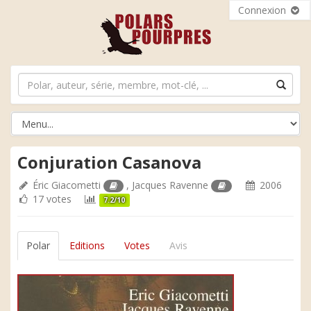
Connexion
Conjuration Casanova
Éric Giacometti
,
Jacques Ravenne
2006
17 votes
7.2/10
Polar
Editions
Votes
Avis