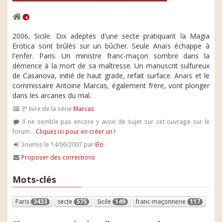
4
2006, Sicile. Dix adeptes d'une secte pratiquant la Magia
Erotica sont brûlés sur un bûcher. Seule Anaïs échappe à
l'enfer. Paris. Un ministre franc-maçon sombre dans la
démence à la mort de sa maîtresse. Un manuscrit sulfureux
de Casanova, initié de haut grade, refait surface. Anaïs et le
commissaire Antoine Marcas, également frère, vont plonger
dans les arcanes du mal.
e
3
livre de la série
Marcas
Il ne semble pas encore y avoir de sujet sur cet ouvrage sur le
forum...
Cliquez ici pour en créer un !
Soumis le 14/06/2007 par
Elo
Proposer des corrections
Mots-clés
Paris
3433
secte
575
Sicile
149
franc-maçonnerie
117