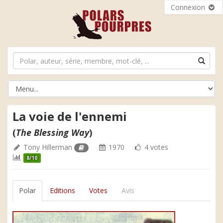
Connexion
La voie de l'ennemi
(
The Blessing Way
)
Tony Hillerman
1970
4 votes
8/10
Polar
Editions
Votes
Avis