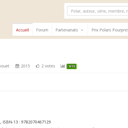
Accueil
Forum
Partenariats
Prix Polars Pourpre
Bouet
2015
2 votes
9/10
, ISBN-13 : 9782070467129