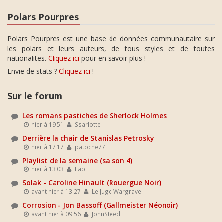
Polars Pourpres
Polars Pourpres est une base de données communautaire sur
les polars et leurs auteurs, de tous styles et de toutes
nationalités.
Cliquez ici
pour en savoir plus !
Envie de stats ?
Cliquez ici
!
Sur le forum
Les romans pastiches de Sherlock Holmes
hier à 19:51
Ssarlotte
Derrière la chair de Stanislas Petrosky
hier à 17:17
patoche77
Playlist de la semaine (saison 4)
hier à 13:03
Fab
Solak - Caroline Hinault (Rouergue Noir)
avant hier à 13:27
Le Juge Wargrave
Corrosion - Jon Bassoff (Gallmeister Néonoir)
avant hier à 09:56
JohnSteed