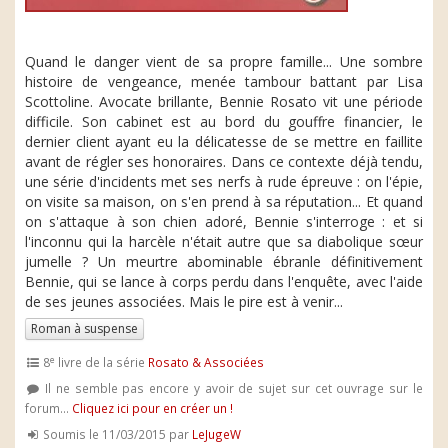
Quand le danger vient de sa propre famille... Une sombre
histoire de vengeance, menée tambour battant par Lisa
Scottoline. Avocate brillante, Bennie Rosato vit une période
difficile. Son cabinet est au bord du gouffre financier, le
dernier client ayant eu la délicatesse de se mettre en faillite
avant de régler ses honoraires. Dans ce contexte déjà tendu,
une série d'incidents met ses nerfs à rude épreuve : on l'épie,
on visite sa maison, on s'en prend à sa réputation... Et quand
on s'attaque à son chien adoré, Bennie s'interroge : et si
l'inconnu qui la harcèle n'était autre que sa diabolique sœur
jumelle ? Un meurtre abominable ébranle définitivement
Bennie, qui se lance à corps perdu dans l'enquête, avec l'aide
de ses jeunes associées. Mais le pire est à venir...
Roman à suspense
e
8
livre de la série
Rosato & Associées
Il ne semble pas encore y avoir de sujet sur cet ouvrage sur le
forum...
Cliquez ici pour en créer un !
Soumis le 11/03/2015 par
LeJugeW