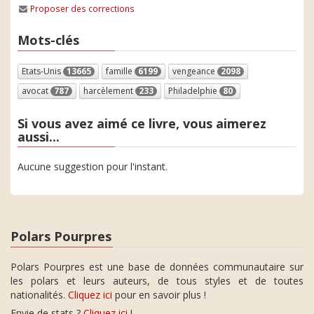
Proposer des corrections
Mots-clés
Etats-Unis
13665
famille
6199
vengeance
2098
avocat
787
harcèlement
233
Philadelphie
80
Si vous avez aimé ce livre, vous aimerez
aussi...
Aucune suggestion pour l'instant.
Polars Pourpres
Polars Pourpres est une base de données communautaire sur
les polars et leurs auteurs, de tous styles et de toutes
nationalités.
Cliquez ici
pour en savoir plus !
Envie de stats ?
Cliquez ici
!