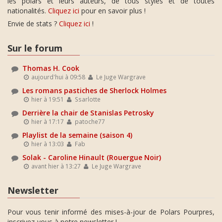
les polars et leurs auteurs, de tous styles et de toutes
nationalités.
Cliquez ici
pour en savoir plus !
Envie de stats ?
Cliquez ici
!
Sur le forum
Thomas H. Cook
aujourd'hui à 09:58
Le Juge Wargrave
Les romans pastiches de Sherlock Holmes
hier à 19:51
Ssarlotte
Derrière la chair de Stanislas Petrosky
hier à 17:17
patoche77
Playlist de la semaine (saison 4)
hier à 13:03
Fab
Solak - Caroline Hinault (Rouergue Noir)
avant hier à 13:27
Le Juge Wargrave
Newsletter
Pour vous tenir informé des mises-à-jour de Polars Pourpres,
inscrivez-vous à notre newsletter !