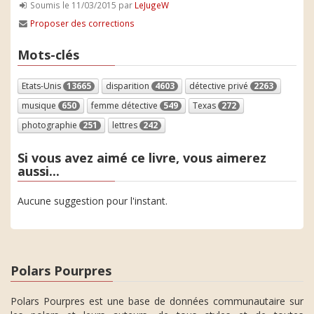
Soumis le 11/03/2015 par
LeJugeW
Proposer des corrections
Mots-clés
Etats-Unis
13665
disparition
4603
détective privé
2263
musique
650
femme détective
549
Texas
272
photographie
251
lettres
242
Si vous avez aimé ce livre, vous aimerez
aussi...
Aucune suggestion pour l'instant.
Polars Pourpres
Polars Pourpres est une base de données communautaire sur