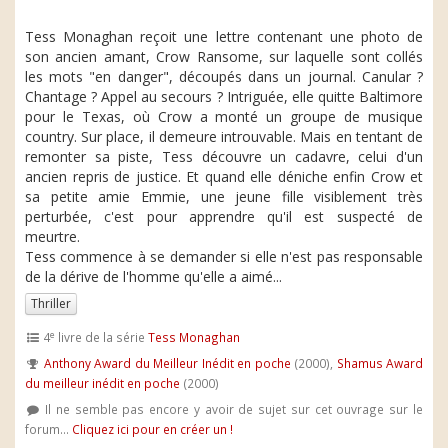
Tess Monaghan reçoit une lettre contenant une photo de
son ancien amant, Crow Ransome, sur laquelle sont collés
les mots "en danger", découpés dans un journal. Canular ?
Chantage ? Appel au secours ? Intriguée, elle quitte Baltimore
pour le Texas, où Crow a monté un groupe de musique
country. Sur place, il demeure introuvable. Mais en tentant de
remonter sa piste, Tess découvre un cadavre, celui d'un
ancien repris de justice. Et quand elle déniche enfin Crow et
sa petite amie Emmie, une jeune fille visiblement très
perturbée, c'est pour apprendre qu'il est suspecté de
meurtre.
Tess commence à se demander si elle n'est pas responsable
de la dérive de l'homme qu'elle a aimé...
Thriller
e
4
livre de la série
Tess Monaghan
Anthony Award du Meilleur Inédit en poche
(2000),
Shamus Award
du meilleur inédit en poche
(2000)
Il ne semble pas encore y avoir de sujet sur cet ouvrage sur le
forum...
Cliquez ici pour en créer un !