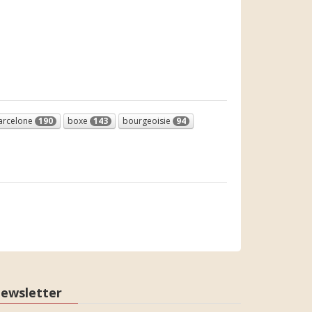
arcelone
190
boxe
143
bourgeoisie
94
ewsletter