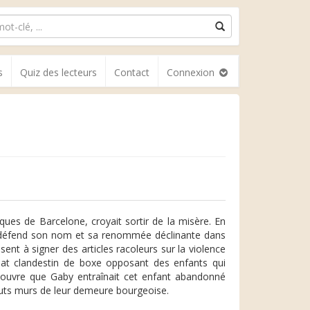
s
Quiz des lecteurs
Contact
Connexion
ues de Barcelone, croyait sortir de la misère. En
un défend son nom et sa renommée déclinante dans
ent à signer des articles racoleurs sur la violence
bat clandestin de boxe opposant des enfants qui
écouvre que Gaby entraînait cet enfant abandonné
hauts murs de leur demeure bourgeoise.