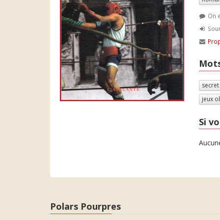
On e
Soum
Prop
Mots
secre
jeux 
Si vo
Aucune
Polars Pourpres