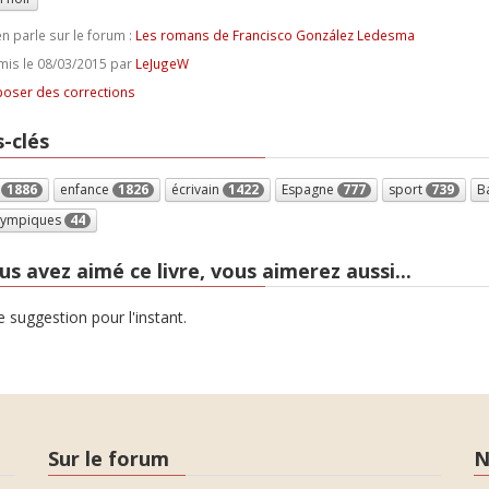
n parle sur le forum :
Les romans de Francisco González Ledesma
is le 08/03/2015 par
LeJugeW
oser des corrections
-clés
t
1886
enfance
1826
écrivain
1422
Espagne
777
sport
739
B
olympiques
44
us avez aimé ce livre, vous aimerez aussi...
 suggestion pour l'instant.
Sur le forum
N