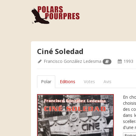
Ciné Soledad
Francisco González Ledesma
1993
Polar
Editions
Votes
Avis
En cho
choisi
des co
dans l
scelle
d'une 
Roman