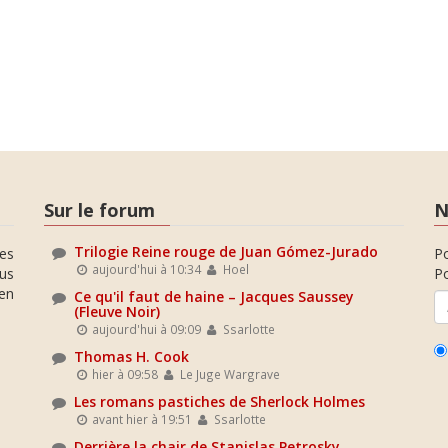
Sur le forum
N
Trilogie Reine rouge de Juan Gómez-Jurado
es
P
aujourd'hui à 10:34
Hoel
ous
Po
en
Ce qu'il faut de haine – Jacques Saussey
(Fleuve Noir)
aujourd'hui à 09:09
Ssarlotte
Thomas H. Cook
hier à 09:58
Le Juge Wargrave
Les romans pastiches de Sherlock Holmes
avant hier à 19:51
Ssarlotte
Derrière la chair de Stanislas Petrosky