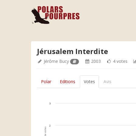
Jérusalem Interdite
Jérôme Bucy
2003
4 votes
Polar
Editions
Votes
Avis
3
2