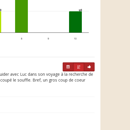
1
1
1
1
8
9
10
e guider avec Luc dans son voyage à la recherche de
'a coupé le souffle. Bref, un gros coup de coeur