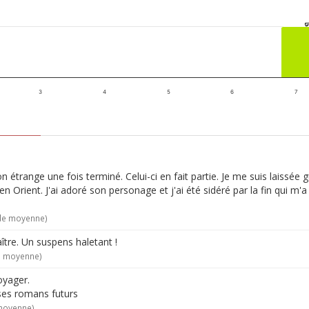
3
4
5
6
7
n étrange une fois terminé. Celui-ci en fait partie. Je me suis laissé
yen Orient. J'ai adoré son personage et j'ai été sidéré par la fin qui m
 de moyenne)
re. Un suspens haletant !
e moyenne)
oyager.
 ses romans futurs
 moyenne)