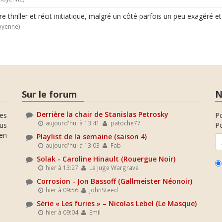
e thriller et récit initiatique, malgré un côté parfois un peu exagéré e
oyenne)
Sur le forum
N
Derrière la chair de Stanislas Petrosky
es
P
aujourd'hui à 13:41
patoche77
ous
Po
en
Playlist de la semaine (saison 4)
aujourd'hui à 13:03
Fab
Solak - Caroline Hinault (Rouergue Noir)
hier à 13:27
Le Juge Wargrave
Corrosion - Jon Bassoff (Gallmeister Néonoir)
hier à 09:56
JohnSteed
Série « Les furies » – Nicolas Lebel (Le Masque)
hier à 09:04
Emil