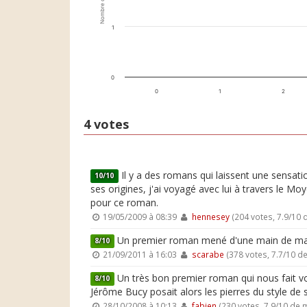
Nombre de votes
1
0
0
1
2
4 votes
Il y a des romans qui laissent une sensatio
10/10
ses origines, j'ai voyagé avec lui à travers le Mo
pour ce roman.
19/05/2009 à 08:39
hennesey
(204 votes, 7.9/10
Un premier roman mené d'une main de maît
8/10
21/09/2011 à 16:03
scarabe
(378 votes, 7.7/10 d
Un très bon premier roman qui nous fait v
8/10
Jérôme Bucy posait alors les pierres du style de
28/10/2008 à 10:13
fabien
(230 votes, 7.9/10 de