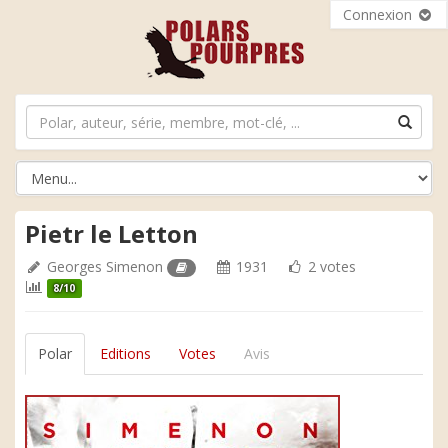
Connexion
Pietr le Letton
Georges Simenon
1931
2 votes
8/10
Polar
Editions
Votes
Avis