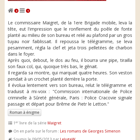
3
1
Le commissaire Maigret, de la 1ere Brigade mobile, leva la
tête, eut l'impression que le ronflement du poêle de fonte
planté au milieu de son bureau et relié au plafond par un gros
tuyau noir faiblissait. Il repoussa le télégramme, se leva
pesamment, régla la clef et jeta trois pelletées de charbon
dans le foyer.
Après quoi, debout, le dos au feu, il bourra une pipe, tirailla
son faux col, qui, quoique très bas, le gênait.
Il regarda sa montre, qui marquait quatre heures. Son veston
pendait à un crochet planté derrière la porte.
Il évolua lentement vers son bureau, relut le télégramme et
traduisit à mi-voix : "Commission internationale de Police
criminelle à Sûreté générale, Paris : Police Cracovie signale
passage et départ pour Brême de Pietr le Letton."
Roman à énigme
er
1
livre de la série
Maigret
On en parle sur le forum :
Les romans de Georges Simenon
Soumis le 09/05/2013 par
LeJugeW