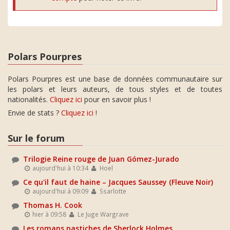
Polars Pourpres
Polars Pourpres est une base de données communautaire sur
les polars et leurs auteurs, de tous styles et de toutes
nationalités.
Cliquez ici
pour en savoir plus !
Envie de stats ?
Cliquez ici
!
Sur le forum
Trilogie Reine rouge de Juan Gómez-Jurado
aujourd'hui à 10:34
Hoel
Ce qu'il faut de haine – Jacques Saussey (Fleuve Noir)
aujourd'hui à 09:09
Ssarlotte
Thomas H. Cook
hier à 09:58
Le Juge Wargrave
Les romans pastiches de Sherlock Holmes