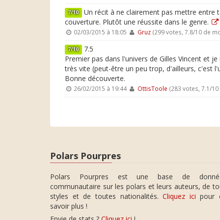
Un récit à ne clairement pas mettre entre to
7/10
couverture. Plutôt une réussite dans le genre.
02/03/2015 à 18:05
Gruz
(299 votes, 7.8/10 de m
7.5
7/10
Premier pas dans l'univers de Gilles Vincent et j
très vite (peut-être un peu trop, d'ailleurs, c'e
Bonne découverte.
26/02/2015 à 19:44
OttisToole
(283 votes, 7.1/1
Polars Pourpres
Polars Pourpres est une base de donné
communautaire sur les polars et leurs auteurs, de t
styles et de toutes nationalités.
Cliquez ici
pour 
savoir plus !
Envie de stats ?
Cliquez ici
!