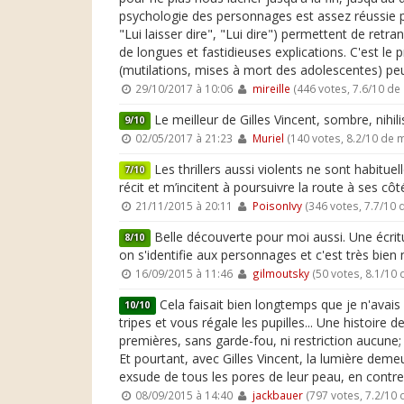
psychologie des personnages est assez réussie pou
"Lui laisser dire", "Lui dire") permettent de retr
de longues et fastidieuses explications. C'est le 
(mutilations, mises à mort des adolescentes) peu
29/10/2017 à 10:06
mireille
(446 votes, 7.6/10 d
Le meilleur de Gilles Vincent, sombre, nihil
9/10
02/05/2017 à 21:23
Muriel
(140 votes, 8.2/10 de
Les thrillers aussi violents ne sont habitue
7/10
récit et m’incitent à poursuivre la route à ses côté
21/11/2015 à 20:11
PoisonIvy
(346 votes, 7.7/10
Belle découverte pour moi aussi. Une écritu
8/10
on s'identifie aux personnages et c'est très bien
16/09/2015 à 11:46
gilmoutsky
(50 votes, 8.1/10
Cela faisait bien longtemps que je n'avais
10/10
tripes et vous régale les pupilles... Une histoire 
premières, sans garde-fou, ni restriction aucun
Et pourtant, avec Gilles Vincent, la lumière deme
exsude de tous les pores de leur peau, en contrepo
08/09/2015 à 14:40
jackbauer
(797 votes, 7.2/10