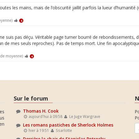
utes les mains, mais de l’obscurité jaillit parfois la lueur d’humanité
oyenne)
4
e ne suis pas déçu. Véritable page turner bourré de rebondissements, de
st l'un de mes seuls reproches). Pas de temps mort. Une fin apocalypt
0 de moyenne)
4
Sur le forum
N
Thomas H. Cook
es
P
aujourd'hui à 09:58
Le Juge Wargrave
ous
Po
en
Les romans pastiches de Sherlock Holmes
hier à 19:51
Ssarlotte
Derrière la chair de Stanislas Petrosky