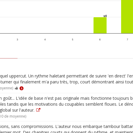
1
1
3
4
5
6
7
quel uppercut. Un rythme haletant permettant de suivre 'en direct' l'e
turner qui finalement m'a paru très, trop, court démontrant ainsi toute
moyenne)
5
n goût... L'idée de base n'est pas originale mais fonctionne toujours 
bles tandis que les motivations du coupables semblent floues. Le dé
global sur l'auteur.
/10 de moyenne)
cessions, sans compromissions. L'auteur nous embarque tambour battan
 dernier mot. Des chapitres courts qui donnent du rythme, et maintienn