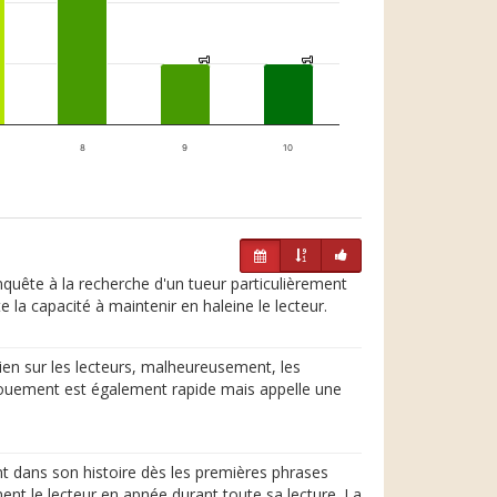
1
1
1
1
8
9
10
nquête à la recherche d'un tueur particulièrement
 la capacité à maintenir en haleine le lecteur.
bien sur les lecteurs, malheureusement, les
nouement est également rapide mais appelle une
t dans son histoire dès les premières phrases
ent le lecteur en apnée durant toute sa lecture. La