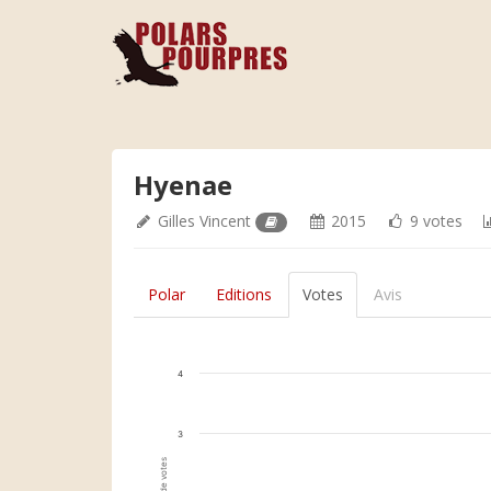
Hyenae
Gilles Vincent
2015
9 votes
Polar
Editions
Votes
Avis
4
3