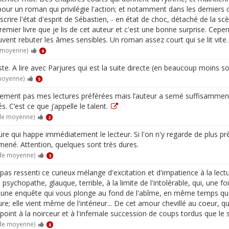
r un roman qui privilégie l'action; et notamment dans les derniers chap
anscrire l'état d'esprit de Sébastien, - en état de choc, détaché de la
premier livre que je lis de cet auteur et c'est une bonne surprise. Cep
vent rebuter les âmes sensibles. Un roman assez court qui se lit vite.
e moyenne)
9
iste. A lire avec Parjures qui est la suite directe (en beaucoup moins s
 moyenne)
5
llement pas mes lectures préférées mais l’auteur a semé suffisamment d
s. C’est ce que j’appelle le talent.
 de moyenne)
2
re qui happe immédiatement le lecteur. Si l'on n'y regarde de plus prè
 mené. Attention, quelques sont très dures.
 de moyenne)
3
 pas ressenti ce curieux mélange d'excitation et d'impatience à la lec
de psychopathe, glauque, terrible, à la limite de l'intolérable, qui, une
e; une enquête qui vous plonge au fond de l'abîme, en même temps que
ure; elle vient même de l'intérieur... De cet amour chevillé au coeur, 
int à la noirceur et à l'infernale succession de coups tordus que le sor
 de moyenne)
8