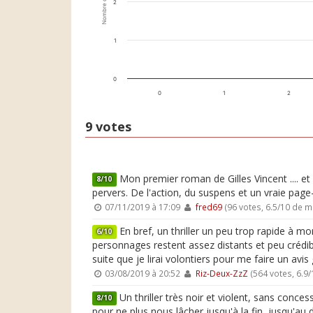
Nombre de votes
2
1
0
0
1
2
9 votes
Mon premier roman de Gilles Vincent .... et 
8/10
pervers. De l'action, du suspens et un vraie page-
07/11/2019 à 17:09
fred69
(96 votes, 6.5/10 de 
En bref, un thriller un peu trop rapide à mo
6/10
personnages restent assez distants et peu crédi
suite que je lirai volontiers pour me faire un avis 
03/08/2019 à 20:52
Riz-Deux-ZzZ
(564 votes, 6.9
Un thriller très noir et violent, sans con
8/10
pour ne plus nous lâcher jusqu'à la fin, jusqu'au