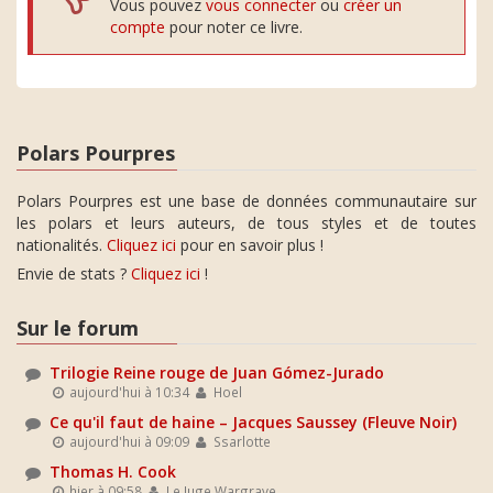
Vous pouvez
vous connecter
ou
créer un
compte
pour noter ce livre.
Polars Pourpres
Polars Pourpres est une base de données communautaire sur
les polars et leurs auteurs, de tous styles et de toutes
nationalités.
Cliquez ici
pour en savoir plus !
Envie de stats ?
Cliquez ici
!
Sur le forum
Trilogie Reine rouge de Juan Gómez-Jurado
aujourd'hui à 10:34
Hoel
Ce qu'il faut de haine – Jacques Saussey (Fleuve Noir)
aujourd'hui à 09:09
Ssarlotte
Thomas H. Cook
hier à 09:58
Le Juge Wargrave